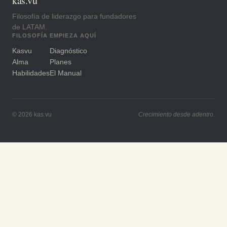
kas.vu
Filosofía de liderazgo para fundadores
de LATAM.
FILOSOFÍA
EMPIEZA AQUÍ
Kasvu
Diagnóstico
Alma
Planes
Habilidades
El Manual
© 2026 kas.vu
Crecimiento desde adentro.