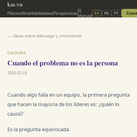
kas.vu
El
Pilares
Alma
Habilidades
Perspectivas
Come
ES
EN
PT
Manual
← Ideas sobre liderazgo y crecimiento
CULTURA
Cuando el problema no es la persona
2020-02-19
Cuando algo falla en un equipo, la primera pregunta
que hacen la mayoría de los líderes es: ¿quién lo
causó?
Es la pregunta equivocada.