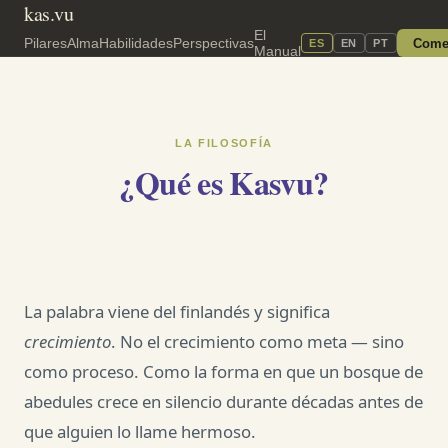
kas.vu
El
Pilares
Alma
Habilidades
Perspectivas
Come
ES
EN
PT
Manual
LA FILOSOFÍA
¿Qué es Kasvu?
La palabra viene del finlandés y significa
crecimiento
. No el crecimiento como meta — sino
como proceso. Como la forma en que un bosque de
abedules crece en silencio durante décadas antes de
que alguien lo llame hermoso.