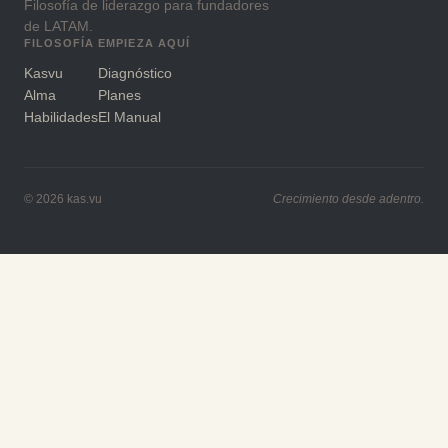
Filosofía de liderazgo para fundadores
de LATAM.
FILOSOFÍA
EMPIEZA AQUÍ
Kasvu
Diagnóstico
Alma
Planes
Habilidades
El Manual
© 2026 kas.vu
Crecimiento desde adentro.