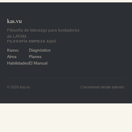
kas.vu
Filosofía de liderazgo para fundadores
de LATAM.
FILOSOFÍA
EMPIEZA AQUÍ
Kasvu
Diagnóstico
Alma
Planes
Habilidades
El Manual
© 2026 kas.vu
Crecimiento desde adentro.