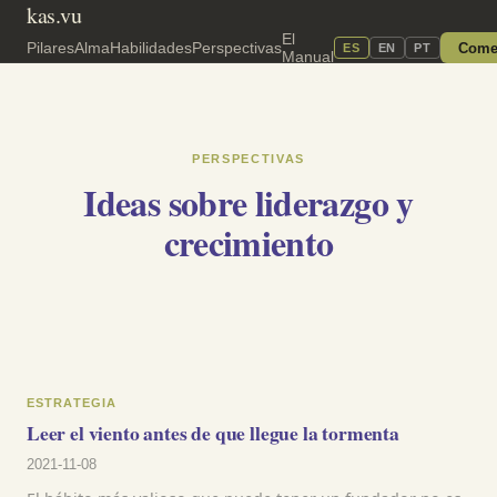
kas.vu
El
Pilares
Alma
Habilidades
Perspectivas
Come
ES
EN
PT
Manual
PERSPECTIVAS
Ideas sobre liderazgo y
crecimiento
ESTRATEGIA
Leer el viento antes de que llegue la tormenta
2021-11-08